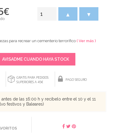
5
€
▲
▼
ido
ezas para recrear un cementerio terrorífico
( Ver más )
AVISADME CUANDO HAYA STOCK
GRATIS PARA PEDIDOS
PAGO SEGURO
SUPERIORES A 45€
antes de las 16:00 h y recíbelo entre el 10 y el 11
vo festivos y Baleares)
FAVORITOS