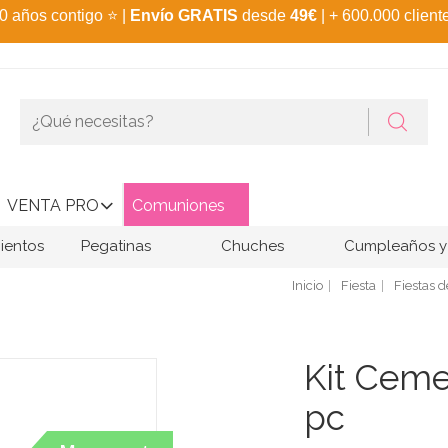
0 años contigo
⭐
|
Envío GRATIS
desde
49€
| + 600.000 client
VENTA PRO
Comuniones
ientos
Pegatinas
Chuches
Cumpleaños y 
Inicio
Fiesta
Fiestas 
Kit Ceme
pc