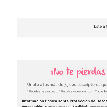
Este ar
¡No te pierda
Únete a los más de 75.000 suscriptores q
* Recetas paso a paso
* Regalos y descuentos
* Todas l
Información Básica sobre Protección de Dato
Responsable:
Pinkbass Fiestas S.L. |
Finalidad:
Transferencias