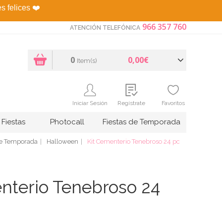
es felices
❤️
966 357 760
ATENCIÓN TELEFÓNICA
0
0,00€
Item(s)
Iniciar Sesión
Regístrate
Favoritos
Fiestas
Photocall
Fiestas de Temporada
de Temporada
Halloween
Kit Cementerio Tenebroso 24 pc
nterio Tenebroso 24