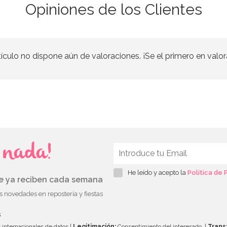
Opiniones de los Clientes
tículo no dispone aún de valoraciones. ¡Se el primero en valor
s nada!
He leído y acepto la
Política de 
ue ya reciben cada semana
as novedades en repostería y fiestas
s
 internacionales de datos |
Legitimación:
Consentimiento del interesado. |
Trans