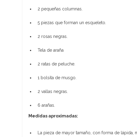
2 pequeñas columnas.
5 piezas que forman un esqueleto.
2 rosas negras.
Tela de araña
2 ratas de peluche.
1 bolsita de musgo.
2 vallas negras.
6 arañas.
Medidas aproximadas:
La pieza de mayor tamaño, con forma de lápida, 