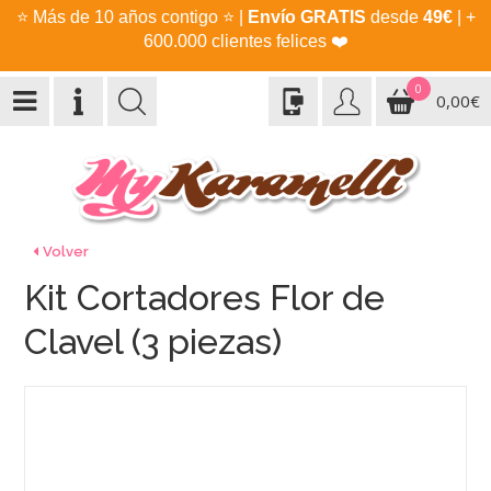
⭐
Más de 10 años contigo
⭐
|
Envío GRATIS
desde
49€
| +
600.000 clientes felices
❤️
0
0,00€
Volver
Kit Cortadores Flor de
Clavel (3 piezas)