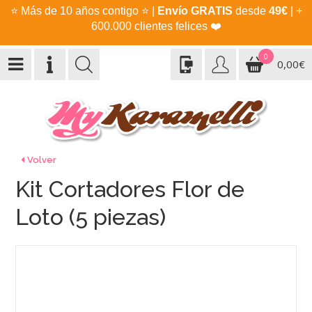
⭐
Más de 10 años contigo
⭐
|
Envío GRATIS
desde
49€
| +
600.000 clientes felices
❤️
0
0,00€
Volver
Kit Cortadores Flor de
Loto (5 piezas)