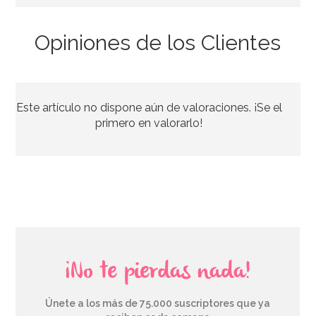
Opiniones de los Clientes
Alfombrilla para Modelado de Flores PME
Este artículo no dispone aún de valoraciones. ¡Se el
4,40€
primero en valorarlo!
AÑADIR
¡No te pierdas nada!
Únete a los más de 75.000 suscriptores que ya