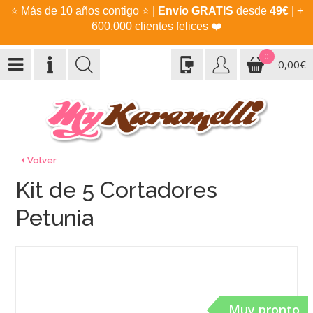
⭐
Más de 10 años contigo
⭐
|
Envío GRATIS
desde
49€
| +
600.000 clientes felices
❤️
0
0,00€
Volver
Kit de 5 Cortadores
Petunia
Muy pronto