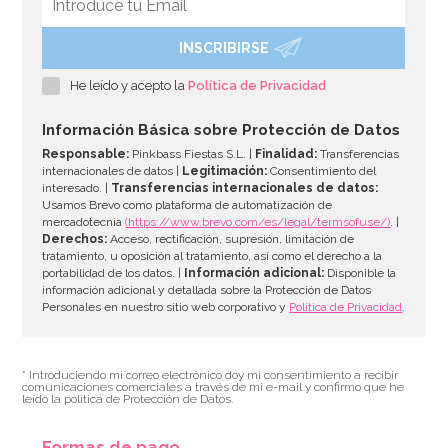
INSCRIBIRSE
He leído y acepto la
Política de Privacidad
Información Básica sobre Protección de Datos
Responsable:
Pinkbass Fiestas S.L. |
Finalidad:
Transferencias
internacionales de datos |
Legitimación:
Consentimiento del
interesado. |
Transferencias internacionales de datos:
Usamos Brevo como plataforma de automatización de
mercadotecnia
(https://www.brevo.com/es/legal/termsofuse/)
. |
Derechos:
Acceso, rectificación, supresión, limitación de
tratamiento, u oposición al tratamiento, así como el derecho a la
portabilidad de los datos. |
Información adicional:
Disponible la
información adicional y detallada sobre la Protección de Datos
Personales en nuestro sitio web corporativo y
Política de Privacidad
.
* Introduciendo mi correo electrónico doy mi consentimiento a recibir
comunicaciones comerciales a través de mi e-mail y confirmo que he
leído la política de Protección de Datos.
Formas de pago