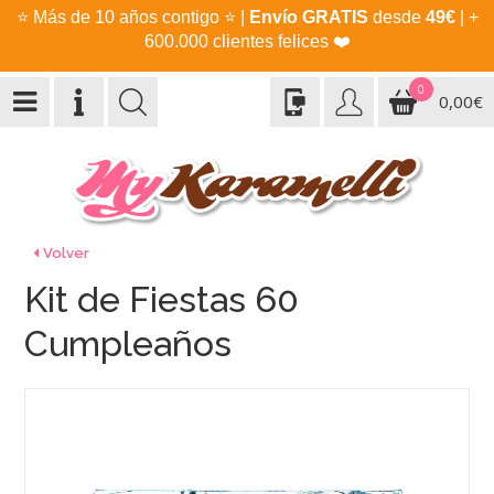
⭐
Más de 10 años contigo
⭐
|
Envío GRATIS
desde
49€
| +
600.000 clientes felices
❤️
0
0,00€
Volver
Kit de Fiestas 60
Cumpleaños