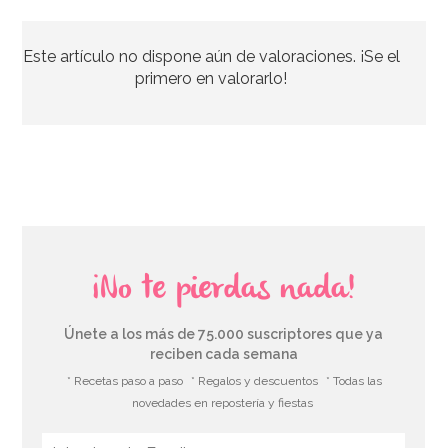
Condecoración 60 Cumpleaños
Este artículo no dispone aún de valoraciones. ¡Se el
2,99€
primero en valorarlo!
AÑADIR
¡No te pierdas nada!
Únete a los más de 75.000 suscriptores que ya
reciben cada semana
* Recetas paso a paso
* Regalos y descuentos
* Todas las
novedades en repostería y fiestas