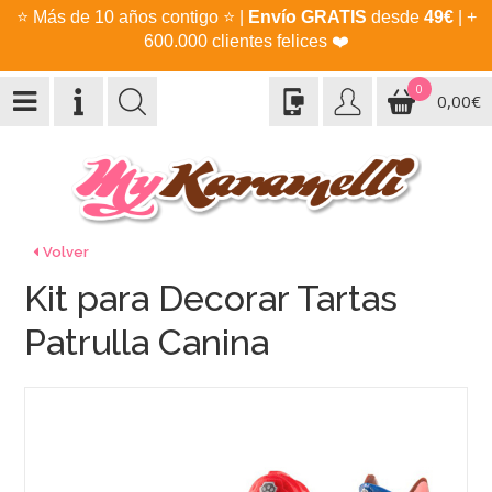
⭐
Más de 10 años contigo
⭐
|
Envío GRATIS
desde
49€
| +
600.000 clientes felices
❤️
0
0,00€
Volver
Kit para Decorar Tartas
Patrulla Canina