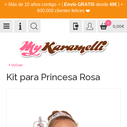
⭐
Más de 10 años contigo
⭐
|
Envío GRATIS
desde
49€
| +
600.000 clientes felices
❤️
0
0,00€
Volver
Kit para Princesa Rosa