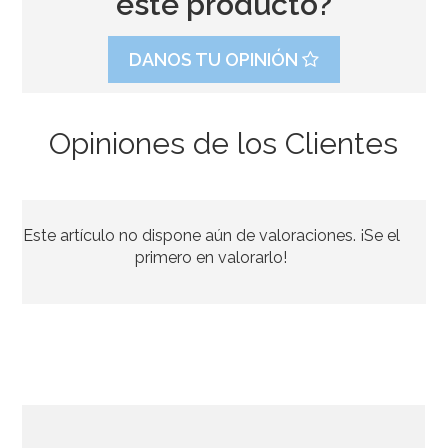
este producto?
DANOS TU OPINIÓN
Opiniones de los Clientes
Set de 3 mini sombreritos para fiestas
Este artículo no dispone aún de valoraciones. ¡Se el
14,90€
primero en valorarlo!
AÑADIR