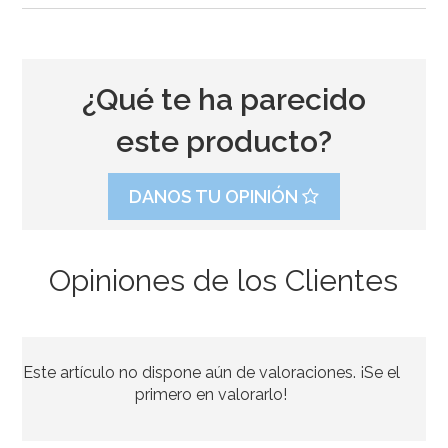
¿Qué te ha parecido
este producto?
DANOS TU OPINIÓN
Opiniones de los Clientes
Globo letra I 40 cm plata
Este artículo no dispone aún de valoraciones. ¡Se el
1,99€
primero en valorarlo!