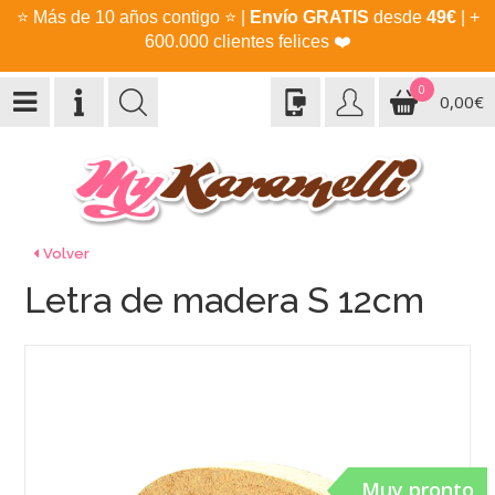
⭐
Más de 10 años contigo
⭐
|
Envío GRATIS
desde
49€
| +
600.000 clientes felices
❤️
0
0,00€
Volver
Letra de madera S 12cm
Muy pronto