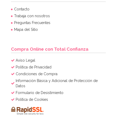
Juego de 10 Vasos de Papel Rosa Pastel
Contacto
Trabaja con nosotros
Preguntas Frecuentes
1,50€
Mapa del Sitio
AÑADIR
Compra Online con Total Confianza
Aviso Legal
Política de Privacidad
Condiciones de Compra
Información Básica y Adicional de Protección de
Datos
Formulario de Desistimiento
Política de Cookies