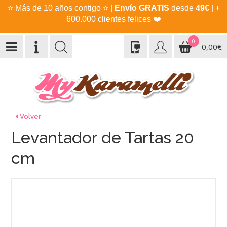
⭐
Más de 10 años contigo
⭐
|
Envío GRATIS
desde
49€
| +
600.000 clientes felices
❤️
0
0,00€
Volver
Levantador de Tartas 20
cm