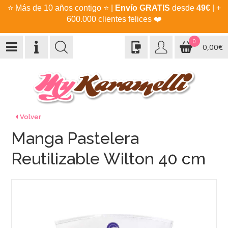
⭐
Más de 10 años contigo
⭐
|
Envío GRATIS
desde
49€
| +
600.000 clientes felices
❤️
0
0,00€
Volver
Manga Pastelera
Reutilizable Wilton 40 cm