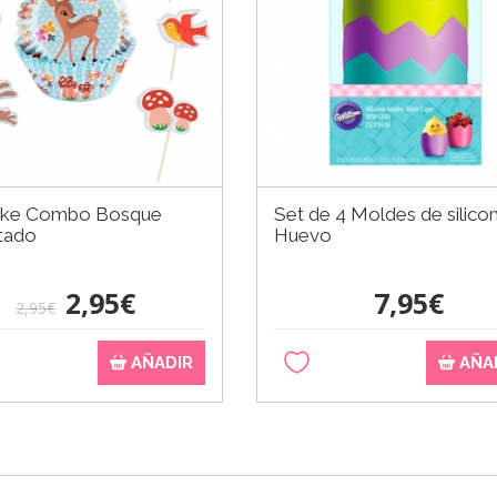
ke Combo Bosque
Set de 4 Moldes de silico
tado
Huevo
2,95€
7,95€
2,95€
AÑADIR
AÑA