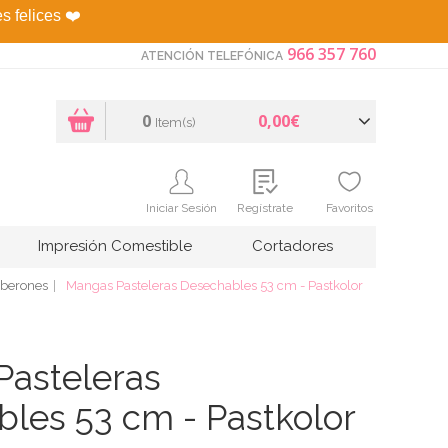
es felices
❤️
966 357 760
ATENCIÓN TELEFÓNICA
0
0,00€
Item(s)
Iniciar Sesión
Regístrate
Favoritos
Impresión Comestible
Cortadores
iberones
Mangas Pasteleras Desechables 53 cm - Pastkolor
asteleras
les 53 cm - Pastkolor