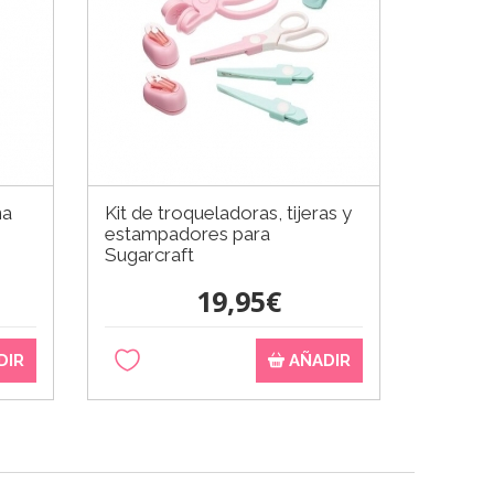
na
Kit de troqueladoras, tijeras y
Boquill
estampadores para
Estánd
Sugarcraft
19,95€
DIR
AÑADIR