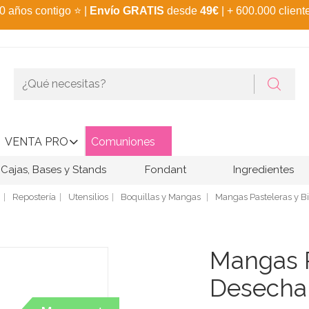
0 años contigo
⭐
|
Envío GRATIS
desde
49€
| + 600.000 client
VENTA PRO
Comuniones
Cajas, Bases y Stands
Fondant
Ingredientes
Repostería
Utensilios
Boquillas y Mangas
Mangas Pasteleras y B
Mangas P
Desechab