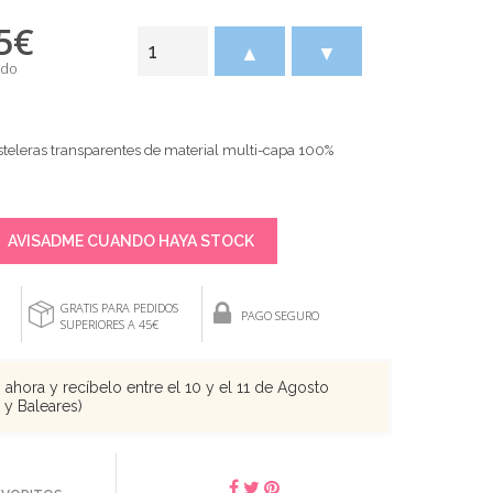
5
€
▲
▼
ido
teleras transparentes de material multi-capa 100%
AVISADME CUANDO HAYA STOCK
GRATIS PARA PEDIDOS
PAGO SEGURO
SUPERIORES A 45€
ahora y recíbelo entre el 10 y el 11 de Agosto
s y Baleares)