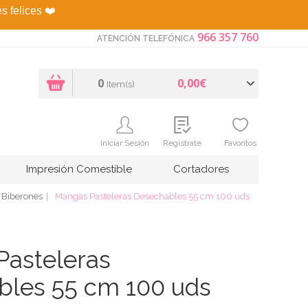
es felices
❤️
966 357 760
ATENCIÓN TELEFÓNICA
0
0,00€
Item(s)
Iniciar Sesión
Regístrate
Favoritos
Impresión Comestible
Cortadores
 Biberones
Mangas Pasteleras Desechables 55 cm 100 uds
asteleras
bles 55 cm 100 uds