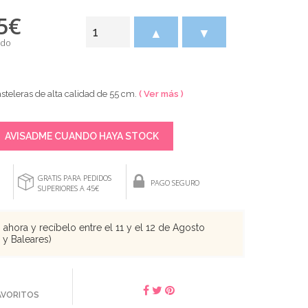
5
€
▲
▼
ido
teleras de alta calidad de 55 cm.
( Ver más )
AVISADME CUANDO HAYA STOCK
GRATIS PARA PEDIDOS
PAGO SEGURO
SUPERIORES A 45€
ahora y recíbelo entre el 11 y el 12 de Agosto
s y Baleares)
FAVORITOS