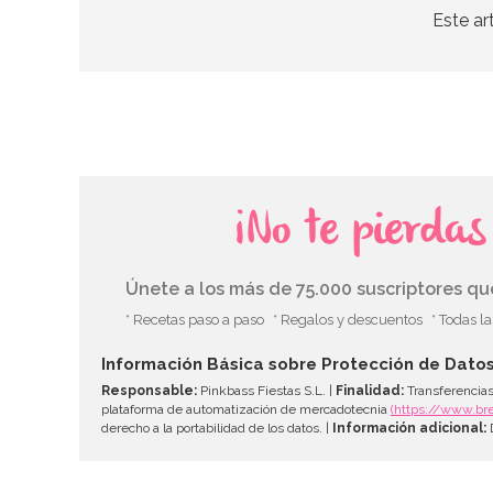
Este ar
¡No te pierda
Únete a los más de 75.000 suscriptores q
* Recetas paso a paso
* Regalos y descuentos
* Todas l
Información Básica sobre Protección de Dato
Responsable:
Pinkbass Fiestas S.L. |
Finalidad:
Transferencias
plataforma de automatización de mercadotecnia
(https://www.br
derecho a la portabilidad de los datos. |
Información adicional:
D