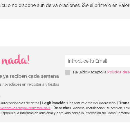
tículo no dispone aún de valoraciones. ¡Se el primero en valor
s nada!
He leído y acepto la
Política de 
ue ya reciben cada semana
as novedades en repostería y fiestas
s
 internacionales de datos |
Legitimación:
Consentimiento del interesado. |
Trans
evo.com/es/legal/termsofuse/)
. |
Derechos:
Acceso, rectificación, supresión, limi
isponible la información adicional y detallada sobre la Protección de Datos Persona