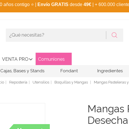
0 años contigo
⭐
|
Envío GRATIS
desde
49€
| + 600.000 client
VENTA PRO
Comuniones
Cajas, Bases y Stands
Fondant
Ingredientes
cio
Repostería
Utensilios
Boquillas y Mangas
Mangas Pasteleras y
Mangas P
Desecha