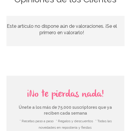
Cobertura de Chocolate Negro Extra 70 % Cacao 1 Kg
Este artículo no dispone aún de valoraciones. ¡Se el
33,95€
primero en valorarlo!
AÑADIR
¡No te pierdas nada!
Únete a los más de 75.000 suscriptores que ya
reciben cada semana
* Recetas paso a paso
* Regalos y descuentos
* Todas las
novedades en repostería y fiestas