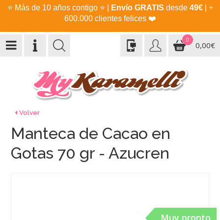
⭐
Más de 10 años contigo
⭐
|
Envío GRATIS
desde
49€
| +
600.000 clientes felices
❤️
0
0,00€
Volver
Manteca de Cacao en
Gotas 70 gr - Azucren
Muy pronto