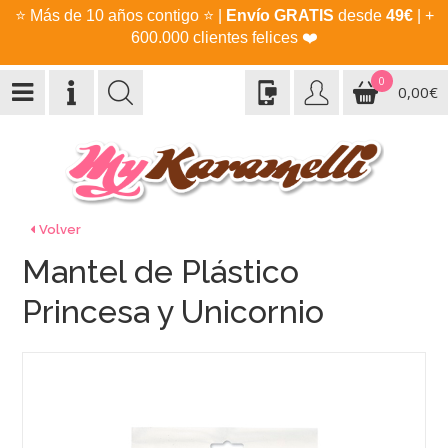
⭐
Más de 10 años contigo
⭐
|
Envío GRATIS
desde
49€
| +
600.000 clientes felices
❤️
0
0,00€
Volver
Mantel de Plástico
Princesa y Unicornio