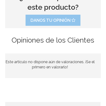
este producto?
DANOS TU OPINIÓN
Opiniones de los Clientes
Cortador de galletas Unicornio 10 cm
Este artículo no dispone aún de valoraciones. ¡Se el
3,80€
primero en valorarlo!
AÑADIR