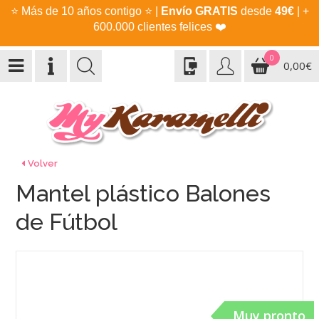
⭐
Más de 10 años contigo
⭐
|
Envío GRATIS
desde
49€
| +
600.000 clientes felices
❤️
0
0,00€
Volver
Mantel plástico Balones
de Fútbol
Muy pronto