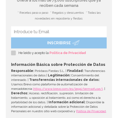
Únete a los más de 75.000 suscriptores que ya
reciben cada semana
* Recetas paso a paso
* Regalos y descuentos
* Todas las
novedades en repostería y fiestas
INSCRIBIRSE
He leído y acepto la
Política de Privacidad
Información Básica sobre Protección de Datos
Responsable:
Pinkbass Fiestas S.L. |
Finalidad:
Transferencias
internacionales de datos |
Legitimación:
Consentimiento del
interesado. |
Transferencias internacionales de datos:
Usamos Brevo como plataforma de automatización de
mercadotecnia
(https://www.brevo.com/es/legal/termsofuse/)
. |
Derechos:
Acceso, rectificación, supresión, limitación de
tratamiento, u oposición al tratamiento, así como el derecho a la
portabilidad de los datos. |
Información adicional:
Disponible la
información adicional y detallada sobre la Protección de Datos
Personales en nuestro sitio web corporativo y
Política de Privacidad
.