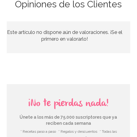
Opiniones de los Clientes
Pack de 6 máscaras Darth Vader
Este artículo no dispone aún de valoraciones. ¡Se el
4,50€
primero en valorarlo!
AÑADIR
¡No te pierdas nada!
Únete a los más de 75.000 suscriptores que ya
reciben cada semana
* Recetas paso a paso
* Regalos y descuentos
* Todas las