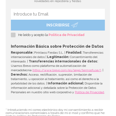
novedades en repostería y fiestas
INSCRIBIRSE
He leído y acepto la
Política de Privacidad
Información Básica sobre Protección de Datos
Responsable:
Pinkbass Fiestas S.L. |
Finalidad:
Transferencias
internacionales de datos |
Legitimación:
Consentimiento del
interesado. |
Transferencias internacionales de datos:
Usamos Brevo como plataforma de automatización de
mercadotecnia
(https://www.brevo.com/es/legal/termsofuse/)
. |
Derechos:
Acceso, rectificación, supresión, limitación de
tratamiento, u oposición al tratamiento, así como el derecho a la
portabilidad de los datos. |
Información adicional:
Disponible la
información adicional y detallada sobre la Protección de Datos
Personales en nuestro sitio web corporativo y
Política de Privacidad
.
* Introduciendo mi correo electrónico doy mi consentimiento a recibir
comunicaciones comerciales a través de mi e-mail y confirmo que he
leído la política de Protección de Datos.