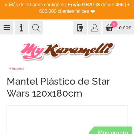
⭐
Más de 10 años contigo
⭐
|
Envío GRATIS
desde
49€
| +
600.000 clientes felices
❤️
0
0,00€
Volver
Mantel Plástico de Star
Wars 120x180cm
Muy pronto