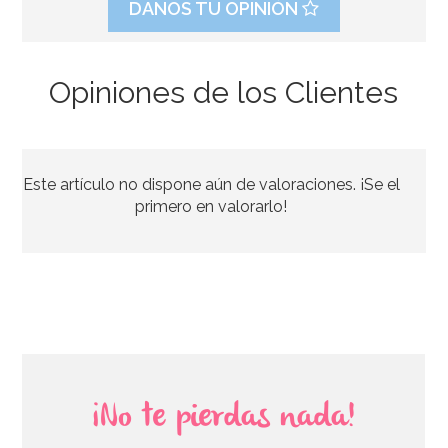
DANOS TU OPINIÓN
Opiniones de los Clientes
Cuenco Calavera 32 cm
Este artículo no dispone aún de valoraciones. ¡Se el
3,50€
primero en valorarlo!
AÑADIR
¡No te pierdas nada!