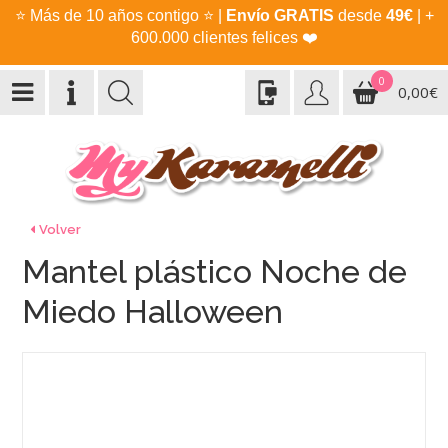
⭐
Más de 10 años contigo
⭐
|
Envío GRATIS
desde
49€
| +
600.000 clientes felices
❤️
0
0,00€
Volver
Mantel plástico Noche de
Miedo Halloween