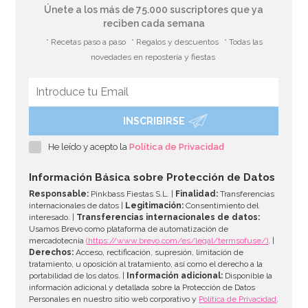
Únete a los más de 75.000 suscriptores que ya
reciben cada semana
* Recetas paso a paso
* Regalos y descuentos
* Todas las
novedades en repostería y fiestas
INSCRIBIRSE
Careta de Halloween Zombi Calavera
He leído y acepto la
Política de Privacidad
11,95€
Información Básica sobre Protección de Datos
Responsable:
Pinkbass Fiestas S.L. |
Finalidad:
Transferencias
internacionales de datos |
Legitimación:
Consentimiento del
interesado. |
Transferencias internacionales de datos:
AÑADIR
Usamos Brevo como plataforma de automatización de
mercadotecnia
(https://www.brevo.com/es/legal/termsofuse/)
. |
Derechos:
Acceso, rectificación, supresión, limitación de
tratamiento, u oposición al tratamiento, así como el derecho a la
portabilidad de los datos. |
Información adicional:
Disponible la
información adicional y detallada sobre la Protección de Datos
Personales en nuestro sitio web corporativo y
Política de Privacidad
.