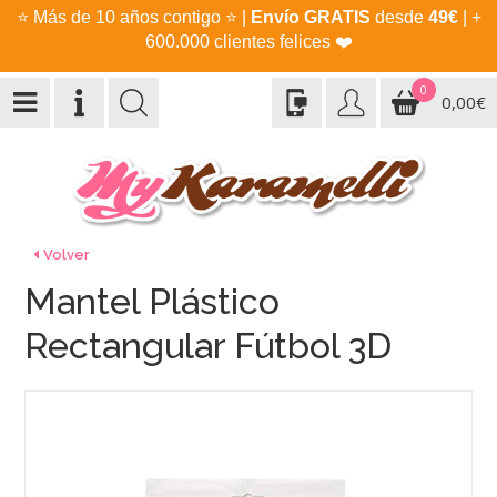
⭐
Más de 10 años contigo
⭐
|
Envío GRATIS
desde
49€
| +
600.000 clientes felices
❤️
0
0,00€
Volver
Mantel Plástico
Rectangular Fútbol 3D