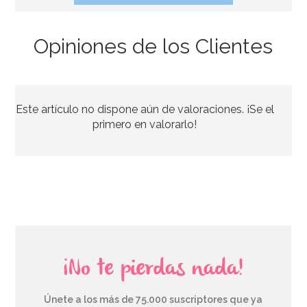
Opiniones de los Clientes
Invitaciones de Cumpleaños Fútbol
Este artículo no dispone aún de valoraciones. ¡Se el
3,50€
primero en valorarlo!
AÑADIR
¡No te pierdas nada!
Únete a los más de 75.000 suscriptores que ya