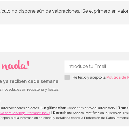
tículo no dispone aún de valoraciones. ¡Se el primero en valor
s nada!
He leído y acepto la
Política de 
ue ya reciben cada semana
as novedades en repostería y fiestas
s
 internacionales de datos |
Legitimación:
Consentimiento del interesado. |
Trans
evo.com/es/legal/termsofuse/)
. |
Derechos:
Acceso, rectificación, supresión, limi
isponible la información adicional y detallada sobre la Protección de Datos Persona