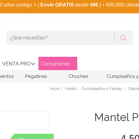
0 años contigo
⭐
|
Envío GRATIS
desde
49€
| + 600.000 client
VENTA PRO
Comuniones
ientos
Pegatinas
Chuches
Cumpleaños y 
Inicio
Fiesta
Cumpleaños y Fiestas
Decor
Mantel Pl
4,5