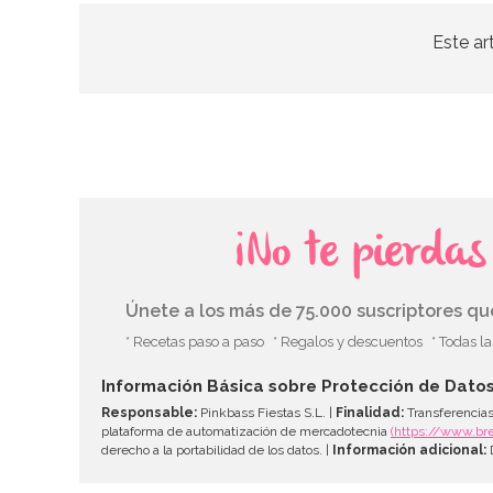
Este ar
¡No te pierda
Únete a los más de 75.000 suscriptores q
* Recetas paso a paso
* Regalos y descuentos
* Todas l
Información Básica sobre Protección de Dato
Responsable:
Pinkbass Fiestas S.L. |
Finalidad:
Transferencias
plataforma de automatización de mercadotecnia
(https://www.br
derecho a la portabilidad de los datos. |
Información adicional:
D