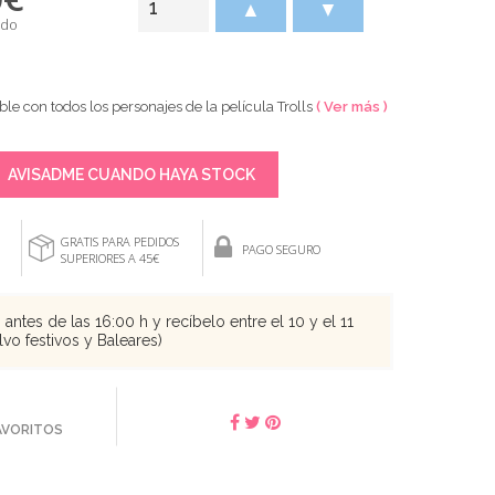
▲
▼
ido
le con todos los personajes de la película Trolls
( Ver más )
AVISADME CUANDO HAYA STOCK
GRATIS PARA PEDIDOS
PAGO SEGURO
SUPERIORES A 45€
antes de las 16:00 h y recíbelo entre el 10 y el 11
vo festivos y Baleares)
FAVORITOS