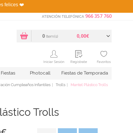
es felices
❤️
966 357 760
ATENCIÓN TELEFÓNICA
0
0,00€
Item(s)
Iniciar Sesión
Regístrate
Favoritos
Fiestas
Photocall
Fiestas de Temporada
ación Cumpleaños Infantiles
Trolls
Mantel Plástico Trolls
ástico Trolls
0
€