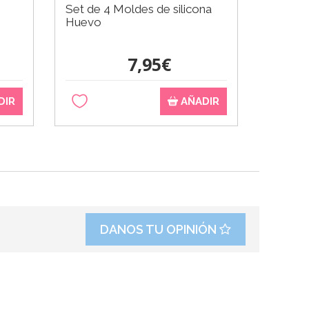
Set de 4 Moldes de silicona
Molde 
Huevo
Shoes 
7,95€
DIR
AÑADIR
DANOS TU OPINIÓN