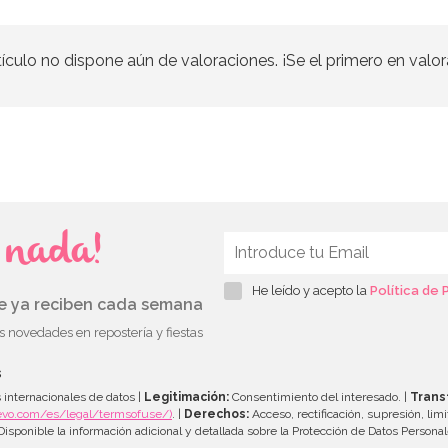
tículo no dispone aún de valoraciones. ¡Se el primero en valor
s nada!
He leído y acepto la
Política de 
ue ya reciben cada semana
as novedades en repostería y fiestas
s
 internacionales de datos |
Legitimación:
Consentimiento del interesado. |
Trans
evo.com/es/legal/termsofuse/)
. |
Derechos:
Acceso, rectificación, supresión, limi
isponible la información adicional y detallada sobre la Protección de Datos Persona