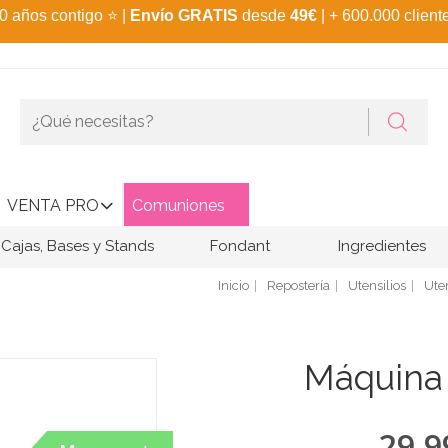
0 años contigo
⭐
|
Envío GRATIS
desde
49€
| + 600.000 client
VENTA PRO
Comuniones
Cajas, Bases y Stands
Fondant
Ingredientes
Inicio
Repostería
Utensilios
Uten
Máquina 
29,9