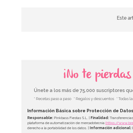
Este ar
¡No te pierda
Únete a los más de 75.000 suscriptores q
* Recetas paso a paso
* Regalos y descuentos
* Todas l
Información Básica sobre Protección de Dato
Responsable:
Pinkbass Fiestas S.L. |
Finalidad:
Transferencias
plataforma de automatización de mercadotecnia
(https://www.br
derecho a la portabilidad de los datos. |
Información adicional:
D