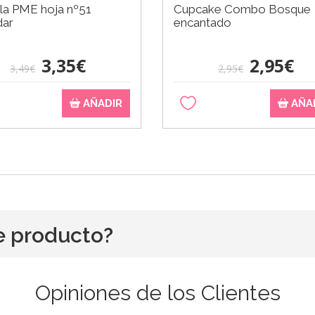
la PME hoja nº51
Cupcake Combo Bosque
dar
encantado
3,35€
2,95€
3,49€
2,95€
AÑADIR
AÑA
e producto?
Opiniones de los Clientes