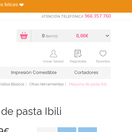
es felices
❤️
966 357 760
ATENCIÓN TELEFÓNICA
0
0,00€
Item(s)
Iniciar Sesión
Regístrate
Favoritos
Impresión Comestible
Cortadores
silios Básicos
Otras Herramientas
Máquina de pasta Ibili
de pasta Ibili
9
€