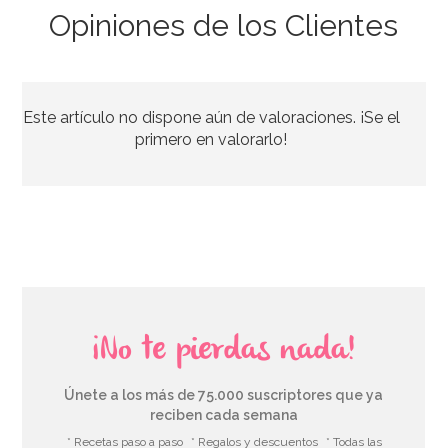
Opiniones de los Clientes
Marco para Photocall inflable 70 cm
Este artículo no dispone aún de valoraciones. ¡Se el
8,95€
primero en valorarlo!
AÑADIR
¡No te pierdas nada!
Únete a los más de 75.000 suscriptores que ya
reciben cada semana
* Recetas paso a paso
* Regalos y descuentos
* Todas las