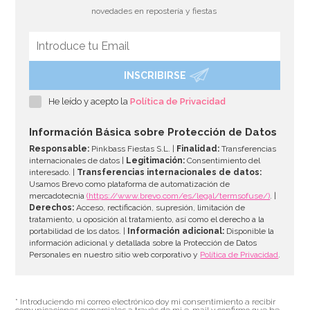
novedades en repostería y fiestas
INSCRIBIRSE
Stand con Ondas Rosa para Tartas 27,5 cm
He leído y acepto la
Política de Privacidad
33,39€
37,95€
Información Básica sobre Protección de Datos
Responsable:
Pinkbass Fiestas S.L. |
Finalidad:
Transferencias
internacionales de datos |
Legitimación:
Consentimiento del
interesado. |
Transferencias internacionales de datos:
AÑADIR
Usamos Brevo como plataforma de automatización de
mercadotecnia
(https://www.brevo.com/es/legal/termsofuse/)
. |
Derechos:
Acceso, rectificación, supresión, limitación de
tratamiento, u oposición al tratamiento, así como el derecho a la
portabilidad de los datos. |
Información adicional:
Disponible la
información adicional y detallada sobre la Protección de Datos
Personales en nuestro sitio web corporativo y
Política de Privacidad
.
* Introduciendo mi correo electrónico doy mi consentimiento a recibir
comunicaciones comerciales a través de mi e-mail y confirmo que he