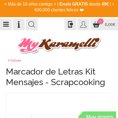
⭐
Más de 10 años contigo
⭐
|
Envío GRATIS
desde
49€
| +
600.000 clientes felices
❤️
0
0,00€
Volver
Marcador de Letras Kit
Mensajes - Scrapcooking
Muy pronto