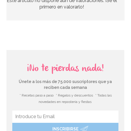
Este artículo no dispone aún de valoraciones. ¡Se el
12,95€
primero en valorarlo!
AÑADIR
¡No te pierdas nada!
Únete a los más de 75.000 suscriptores que ya
reciben cada semana
* Recetas paso a paso
* Regalos y descuentos
* Todas las
novedades en repostería y fiestas
INSCRIBIRSE