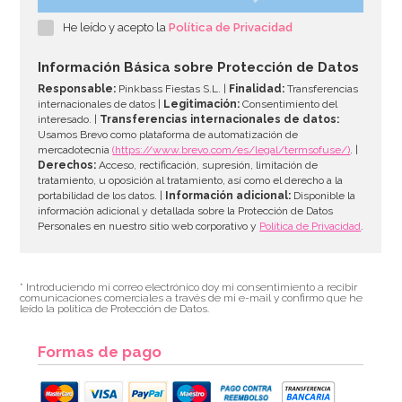
Kit de troqueladoras, tijeras y estampadores para
Sugarcraft
He leído y acepto la
Política de Privacidad
19,95€
Información Básica sobre Protección de Datos
Responsable:
Pinkbass Fiestas S.L. |
Finalidad:
Transferencias
internacionales de datos |
Legitimación:
Consentimiento del
interesado. |
Transferencias internacionales de datos:
AÑADIR
Usamos Brevo como plataforma de automatización de
mercadotecnia
(https://www.brevo.com/es/legal/termsofuse/)
. |
Derechos:
Acceso, rectificación, supresión, limitación de
tratamiento, u oposición al tratamiento, así como el derecho a la
portabilidad de los datos. |
Información adicional:
Disponible la
información adicional y detallada sobre la Protección de Datos
Personales en nuestro sitio web corporativo y
Política de Privacidad
.
* Introduciendo mi correo electrónico doy mi consentimiento a recibir
comunicaciones comerciales a través de mi e-mail y confirmo que he
leído la política de Protección de Datos.
Formas de pago