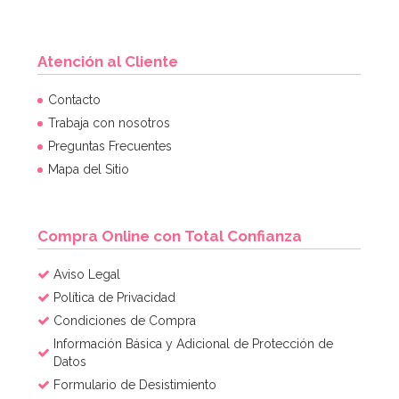
Atención al Cliente
Cápsulas para Cupcakes Hombre de Nieve
Contacto
Trabaja con nosotros
Preguntas Frecuentes
2,60€
2,60€
Mapa del Sitio
AÑADIR
Compra Online con Total Confianza
Aviso Legal
Política de Privacidad
Condiciones de Compra
Información Básica y Adicional de Protección de
Datos
Formulario de Desistimiento