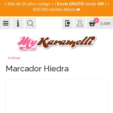
⭐
Más de 10 años contigo
⭐
|
Envío GRATIS
desde
49€
| +
600.000 clientes felices
❤️
0
0,00€
Volver
Marcador Hiedra