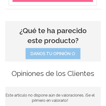
¿Qué te ha parecido
este producto?
DANOS TU OPINIÓN
Opiniones de los Clientes
Botellita de leche tradicional 0,5 Lt
Este artículo no dispone aún de valoraciones. ¡Se el
2,95€
primero en valorarlo!