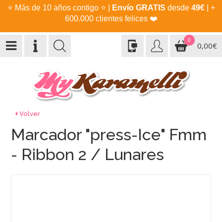
⭐
Más de 10 años contigo
⭐
|
Envío GRATIS
desde
49€
| +
600.000 clientes felices
❤️
0
0,00€
Volver
Marcador "press-Ice" Fmm
- Ribbon 2 / Lunares