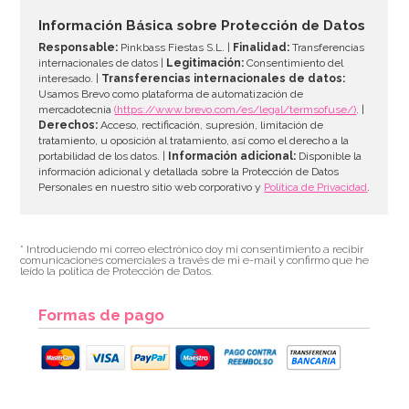
6,49€
6,49€
Información Básica sobre Protección de Datos
Responsable:
Pinkbass Fiestas S.L. |
Finalidad:
Transferencias
internacionales de datos |
Legitimación:
Consentimiento del
interesado. |
Transferencias internacionales de datos:
AÑADIR
Usamos Brevo como plataforma de automatización de
mercadotecnia
(https://www.brevo.com/es/legal/termsofuse/)
. |
Derechos:
Acceso, rectificación, supresión, limitación de
tratamiento, u oposición al tratamiento, así como el derecho a la
portabilidad de los datos. |
Información adicional:
Disponible la
información adicional y detallada sobre la Protección de Datos
Personales en nuestro sitio web corporativo y
Política de Privacidad
.
* Introduciendo mi correo electrónico doy mi consentimiento a recibir
comunicaciones comerciales a través de mi e-mail y confirmo que he
leído la política de Protección de Datos.
Formas de pago