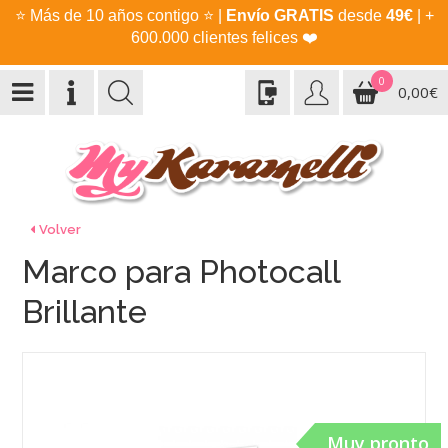
⭐
Más de 10 años contigo
⭐
|
Envío GRATIS
desde
49€
| +
600.000 clientes felices
❤️
0
0,00€
Volver
Marco para Photocall
Brillante
Muy pronto