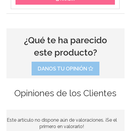
¿Qué te ha parecido
este producto?
DANOS TU OPINIÓN
Opiniones de los Clientes
Marco para Photocall Arlequín
Este artículo no dispone aún de valoraciones. ¡Se el
3,95€
primero en valorarlo!