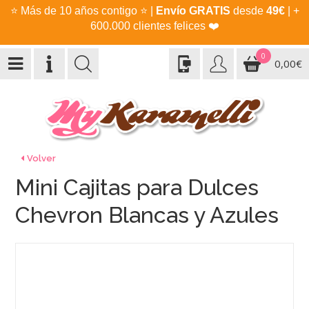
⭐
Más de 10 años contigo
⭐
|
Envío GRATIS
desde
49€
| +
600.000 clientes felices
❤️
0
0,00€
Volver
Mini Cajitas para Dulces
Chevron Blancas y Azules