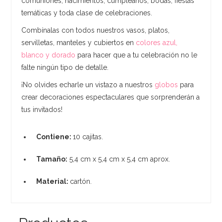
comuniones, nacimientos, cumpleaños, bodas, fiestas
temáticas y toda clase de celebraciones.
Combínalas con todos nuestros vasos, platos,
servilletas, manteles y cubiertos en
colores azul,
blanco y dorado
para hacer que a tu celebración no le
falte ningún tipo de detalle.
¡No olvides echarle un vistazo a nuestros
globos
para
crear decoraciones espectaculares que sorprenderán a
tus invitados!
Contiene:
10 cajitas.
Tamaño:
5,4 cm x 5,4 cm x 5,4 cm aprox.
Material:
cartón.