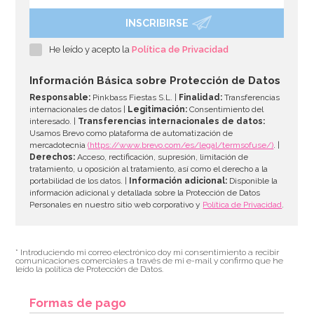
INSCRIBIRSE
Juego de 5 globos Confeti azul pastel
He leído y acepto la
Política de Privacidad
4,50€
Información Básica sobre Protección de Datos
Responsable:
Pinkbass Fiestas S.L. |
Finalidad:
Transferencias
internacionales de datos |
Legitimación:
Consentimiento del
interesado. |
Transferencias internacionales de datos:
AÑADIR
Usamos Brevo como plataforma de automatización de
mercadotecnia
(https://www.brevo.com/es/legal/termsofuse/)
. |
Derechos:
Acceso, rectificación, supresión, limitación de
tratamiento, u oposición al tratamiento, así como el derecho a la
portabilidad de los datos. |
Información adicional:
Disponible la
información adicional y detallada sobre la Protección de Datos
Personales en nuestro sitio web corporativo y
Política de Privacidad
.
* Introduciendo mi correo electrónico doy mi consentimiento a recibir
comunicaciones comerciales a través de mi e-mail y confirmo que he
leído la política de Protección de Datos.
Formas de pago