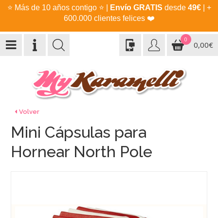
⭐
Más de 10 años contigo
⭐
|
Envío GRATIS
desde
49€
| +
600.000 clientes felices
❤️
0
0,00€
Volver
Mini Cápsulas para
Hornear North Pole