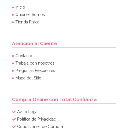
Inicio
Quiénes Somos
Tienda Física
Atención al Cliente
Molde para Cupcakes 12 Cavidades - Wilton
Contacto
Trabaja con nosotros
Preguntas Frecuentes
11,95€
Mapa del Sitio
AÑADIR
Compra Online con Total Confianza
Aviso Legal
Política de Privacidad
Condiciones de Compra