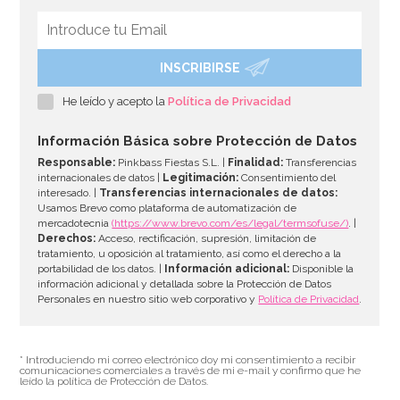
INSCRIBIRSE
Preparado para Cupcakes 1 Kg - FunCakes
He leído y acepto la
Política de Privacidad
6,75€
Información Básica sobre Protección de Datos
Responsable:
Pinkbass Fiestas S.L. |
Finalidad:
Transferencias
internacionales de datos |
Legitimación:
Consentimiento del
interesado. |
Transferencias internacionales de datos:
AÑADIR
Usamos Brevo como plataforma de automatización de
mercadotecnia
(https://www.brevo.com/es/legal/termsofuse/)
. |
Derechos:
Acceso, rectificación, supresión, limitación de
tratamiento, u oposición al tratamiento, así como el derecho a la
portabilidad de los datos. |
Información adicional:
Disponible la
información adicional y detallada sobre la Protección de Datos
Personales en nuestro sitio web corporativo y
Política de Privacidad
.
* Introduciendo mi correo electrónico doy mi consentimiento a recibir
comunicaciones comerciales a través de mi e-mail y confirmo que he
leído la política de Protección de Datos.