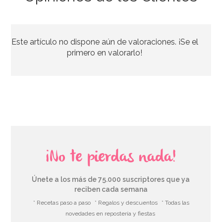
Preparado para Buttercream 1 Kg - FunCakes
Este artículo no dispone aún de valoraciones. ¡Se el
7,95€
primero en valorarlo!
AÑADIR
¡No te pierdas nada!
Únete a los más de 75.000 suscriptores que ya
reciben cada semana
* Recetas paso a paso
* Regalos y descuentos
* Todas las
novedades en repostería y fiestas