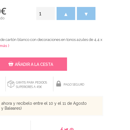
0
€
▲
▼
ido
 de cartón blanco con decoraciones en tonos azules de 4,4 x
 más )
AÑADIR A LA CESTA
GRATIS PARA PEDIDOS
PAGO SEGURO
SUPERIORES A 45€
ahora y recíbelo entre el 10 y el 11 de Agosto
s y Baleares)