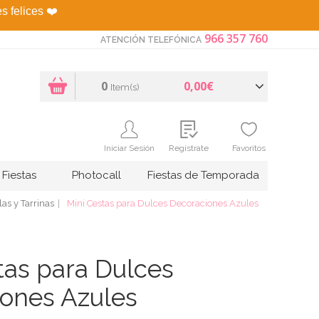
es felices
❤️
966 357 760
ATENCIÓN TELEFÓNICA
0
0,00€
Item(s)
Iniciar Sesión
Regístrate
Favoritos
Fiestas
Photocall
Fiestas de Temporada
as y Tarrinas
Mini Cestas para Dulces Decoraciones Azules
tas para Dulces
ones Azules