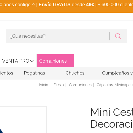
0 años contigo
⭐
|
Envío GRATIS
desde
49€
| + 600.000 client
VENTA PRO
Comuniones
ientos
Pegatinas
Chuches
Cumpleaños y 
Inicio
Fiesta
Comuniones
Cápsulas, Minicápsul
Mini Ces
Decoraci