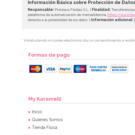
Información Básica sobre Protección de Dato
Responsable:
Pinkbass Fiestas S.L. |
Finalidad:
Transferencias
plataforma de automatización de mercadotecnia
(https://www.br
derecho a la portabilidad de los datos. |
Información adicional:
D
* Introduciendo mi correo electrónico doy mi consentimiento a recibi
Formas de pago
My Karamelli
Inicio
Quiénes Somos
Tienda Física