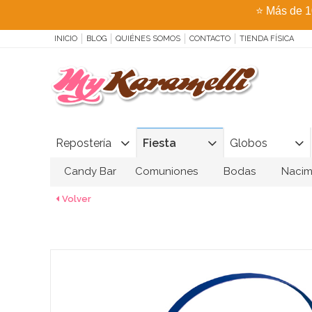
⭐
Más de 1
INICIO
BLOG
QUIÉNES SOMOS
CONTACTO
TIENDA FÍSICA
Repostería
Fiesta
Globos
Candy Bar
Comuniones
Bodas
Nacim
Volver