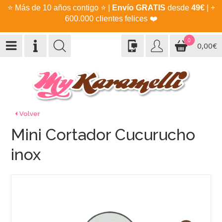
⭐
Más de 10 años contigo
⭐
|
Envío GRATIS
desde
49€
| +
600.000 clientes felices
❤️
0
0,00€
Volver
Mini Cortador Cucurucho
inox