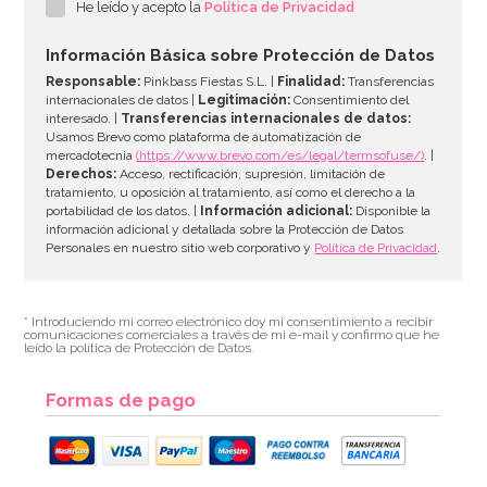
He leído y acepto la
Política de Privacidad
Información Básica sobre Protección de Datos
Responsable:
Pinkbass Fiestas S.L. |
Finalidad:
Transferencias
internacionales de datos |
Legitimación:
Consentimiento del
interesado. |
Transferencias internacionales de datos:
Usamos Brevo como plataforma de automatización de
mercadotecnia
(https://www.brevo.com/es/legal/termsofuse/)
. |
Derechos:
Acceso, rectificación, supresión, limitación de
tratamiento, u oposición al tratamiento, así como el derecho a la
portabilidad de los datos. |
Información adicional:
Disponible la
información adicional y detallada sobre la Protección de Datos
Personales en nuestro sitio web corporativo y
Política de Privacidad
.
* Introduciendo mi correo electrónico doy mi consentimiento a recibir
comunicaciones comerciales a través de mi e-mail y confirmo que he
leído la política de Protección de Datos.
Formas de pago