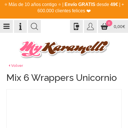
⭐
Más de 10 años contigo
⭐
|
Envío GRATIS
desde
49€
| +
600.000 clientes felices
❤️
0
0,00€
Volver
Mix 6 Wrappers Unicornio