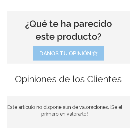
¿Qué te ha parecido
este producto?
DANOS TU OPINIÓN
Opiniones de los Clientes
Caramelos Unicornio 200 Unidades - Fini
Este artículo no dispone aún de valoraciones. ¡Se el
14,95€
primero en valorarlo!
AÑADIR