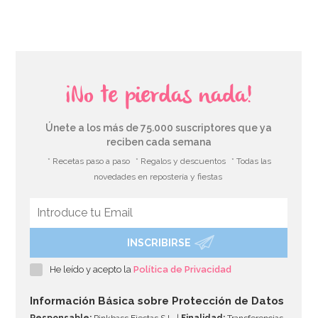
¡No te pierdas nada!
Únete a los más de 75.000 suscriptores que ya
reciben cada semana
* Recetas paso a paso
* Regalos y descuentos
* Todas las
novedades en repostería y fiestas
INSCRIBIRSE
Decoraciones de Azúcar Unicornio 8 unidades
He leído y acepto la
Política de Privacidad
3,95€
Información Básica sobre Protección de Datos
Responsable:
Pinkbass Fiestas S.L. |
Finalidad:
Transferencias