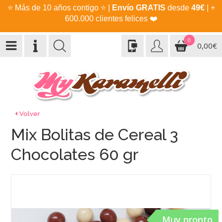
⭐
Más de 10 años contigo
⭐
|
Envío GRATIS
desde
49€
| +
600.000 clientes felices
❤️
0
0,00€
Volver
Mix Bolitas de Cereal 3
Chocolates 60 gr
Muy pronto