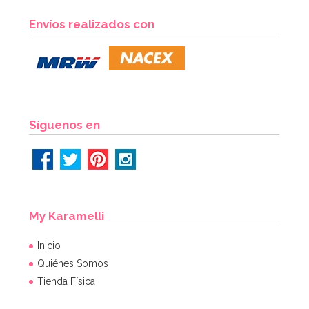
Preparado para Bizcocho 1 Kg - FunCakes
Envíos realizados con
7,20€
AÑADIR
Síguenos en
My Karamelli
Inicio
Quiénes Somos
Tienda Física