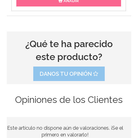
AÑADIR
¿Qué te ha parecido
este producto?
DANOS TU OPINIÓN
Opiniones de los Clientes
Pegamento Comestible 25 gr - Rainbow Dust
Este artículo no dispone aún de valoraciones. ¡Se el
2,95€
primero en valorarlo!