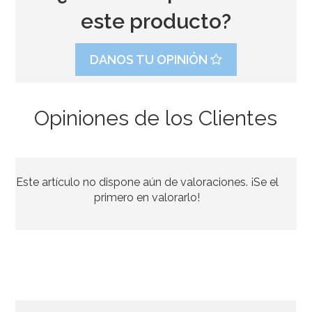
este producto?
DANOS TU OPINIÓN
Opiniones de los Clientes
Kit figuras Roscón de Reyes Nº 2 (4 pcs)
Este artículo no dispone aún de valoraciones. ¡Se el
1,40€
primero en valorarlo!
AÑADIR