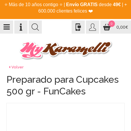
⭐
Más de 10 años contigo
⭐
|
Envío GRATIS
desde
49€
| +
600.000 clientes felices
❤️
0
0,00€
Volver
Preparado para Cupcakes
500 gr - FunCakes