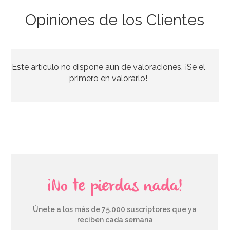
Opiniones de los Clientes
Preparado para Bizcocho de Chocolate 1 Kg - FunCakes
Este artículo no dispone aún de valoraciones. ¡Se el
8,35€
primero en valorarlo!
AÑADIR
¡No te pierdas nada!
Únete a los más de 75.000 suscriptores que ya
reciben cada semana