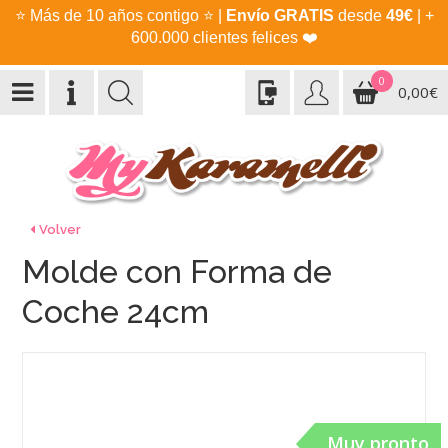
⭐
Más de 10 años contigo
⭐
|
Envío GRATIS
desde
49€
| +
600.000 clientes felices
❤️
0
0,00€
Volver
Molde con Forma de
Coche 24cm
Muy pronto