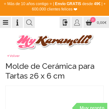
⭐
Más de 10 años contigo
⭐
|
Envío GRATIS
desde
49€
| +
600.000 clientes felices
❤️
0
0,00€
Volver
Molde de Cerámica para
Tartas 26 x 6 cm
Muy pronto