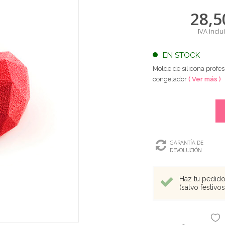
28,5
IVA inclu
EN STOCK
Molde de silicona profes
congelador
( Ver más )
GARANTÍA DE
DEVOLUCIÓN
Haz tu pedido 
(salvo festivo