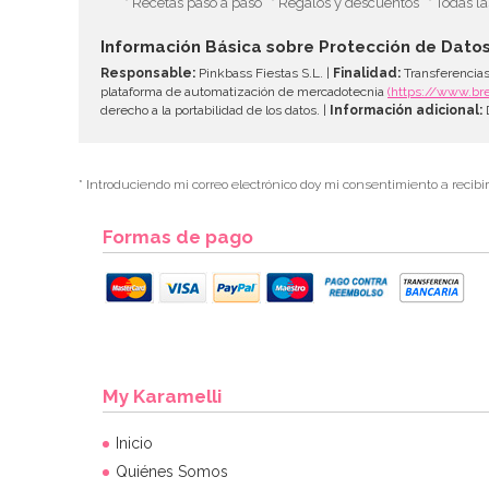
* Recetas paso a paso
* Regalos y descuentos
* Todas l
Información Básica sobre Protección de Dato
Responsable:
Pinkbass Fiestas S.L. |
Finalidad:
Transferencias
plataforma de automatización de mercadotecnia
(https://www.br
derecho a la portabilidad de los datos. |
Información adicional:
D
* Introduciendo mi correo electrónico doy mi consentimiento a recibi
Formas de pago
My Karamelli
Inicio
Quiénes Somos