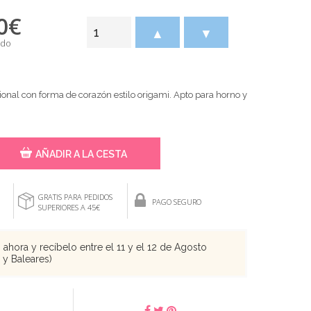
0
€
▲
▼
ido
ional con forma de corazón estilo origami. Apto para horno y
AÑADIR A LA CESTA
GRATIS PARA PEDIDOS
PAGO SEGURO
SUPERIORES A 45€
ahora y recíbelo entre el 11 y el 12 de Agosto
s y Baleares)