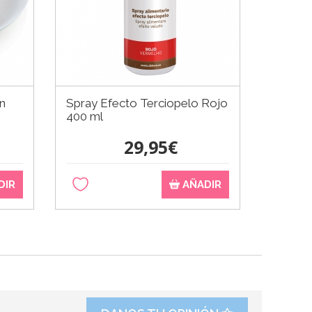
n
Spray Efecto Terciopelo Rojo
Molde d
400 ml
29,95€
DIR
AÑADIR