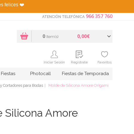
es felices
❤️
966 357 760
ATENCIÓN TELEFÓNICA
0
0,00€
Item(s)
Iniciar Sesión
Regístrate
Favoritos
Fiestas
Photocall
Fiestas de Temporada
y Cortadores para Bodas
Molde de Silicona Amore Origami
 Silicona Amore