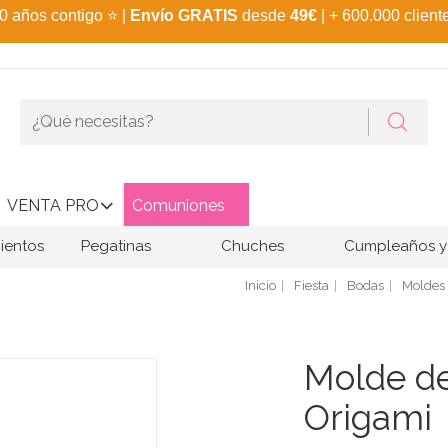
0 años contigo
⭐
|
Envío GRATIS
desde
49€
| + 600.000 client
VENTA PRO
Comuniones
ientos
Pegatinas
Chuches
Cumpleaños y 
Inicio
Fiesta
Bodas
Moldes 
Molde de
Origami