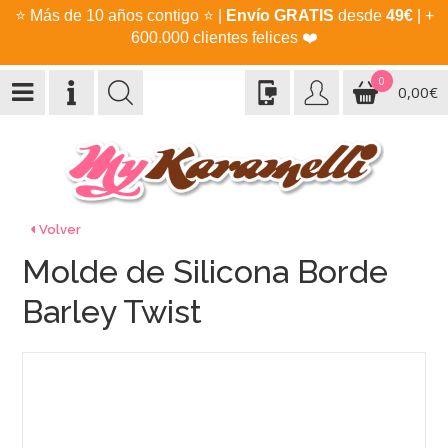
⭐
Más de 10 años contigo
⭐
|
Envío GRATIS
desde
49€
| +
600.000 clientes felices
❤️
0
0,00€
Volver
Molde de Silicona Borde
Barley Twist