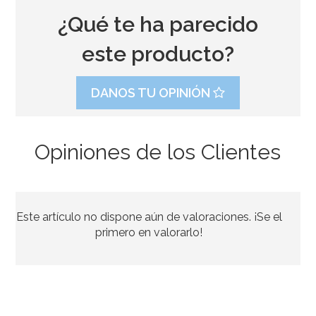
¿Qué te ha parecido
este producto?
DANOS TU OPINIÓN
Opiniones de los Clientes
Fondant PastKolor Blanco Natural 250 gr
Este artículo no dispone aún de valoraciones. ¡Se el
2,95€
primero en valorarlo!
AÑADIR