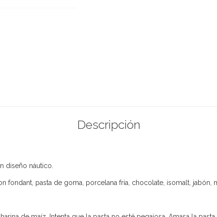
Descripción
n diseño náutico.
on fondant, pasta de goma, porcelana fría, chocolate, isomalt, jabón,
 harina de maíz. Intenta que la pasta no esté pegajosa. Amasa la pas