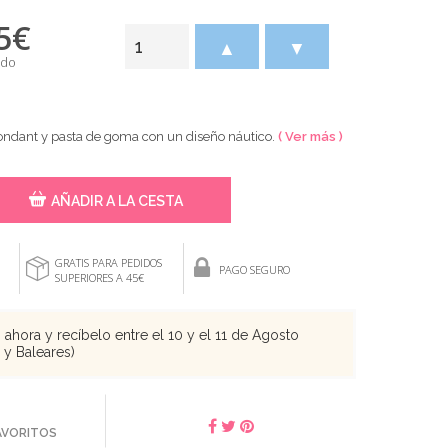
5
€
▲
▼
ido
fondant y pasta de goma con un diseño náutico.
( Ver más )
AÑADIR A LA CESTA
GRATIS PARA PEDIDOS
PAGO SEGURO
SUPERIORES A 45€
ahora y recíbelo entre el 10 y el 11 de Agosto
s y Baleares)
FAVORITOS