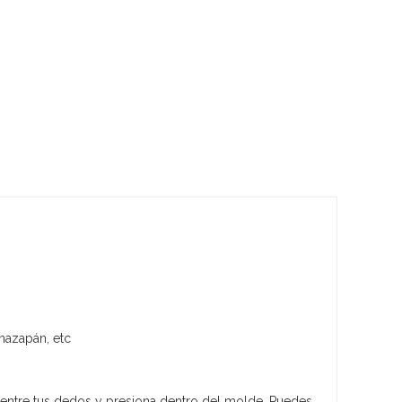
 mazapán, etc
ta entre tus dedos y presiona dentro del molde. Puedes