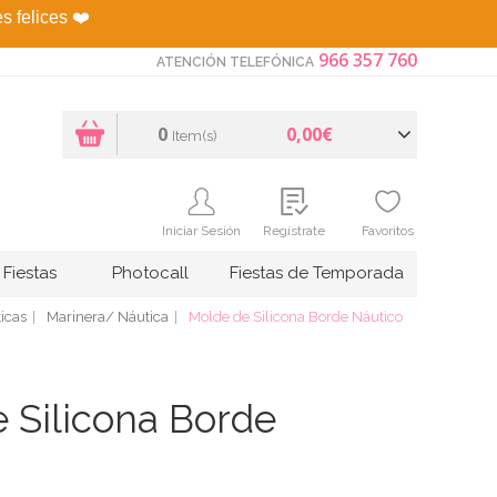
es felices
❤️
966 357 760
ATENCIÓN TELEFÓNICA
0
0,00€
Item(s)
Iniciar Sesión
Regístrate
Favoritos
Fiestas
Photocall
Fiestas de Temporada
icas
Marinera/ Náutica
Molde de Silicona Borde Náutico
 Silicona Borde