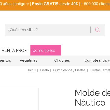
0 años contigo
⭐
|
Envío GRATIS
desde
49€
| + 600.000 client
VENTA PRO
Comuniones
ientos
Pegatinas
Chuches
Cumpleaños y 
Inicio
Fiesta
Cumpleaños y Fiestas
Fiestas Temát
Molde de
Náutico