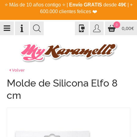
⭐
Más de 10 años contigo
⭐
|
Envío GRATIS
desde
49€
| +
600.000 clientes felices
❤️
0
0,00€
Volver
Molde de Silicona Elfo 8
cm