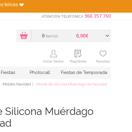
es felices
❤️
966 357 760
ATENCIÓN TELEFÓNICA
0
0,00€
Item(s)
Iniciar Sesión
Regístrate
Favoritos
Fiestas
Photocall
Fiestas de Temporada
Moldes Navidad
Molde de Silicona Muérdago de Navidad
 Silicona Muérdago
dad