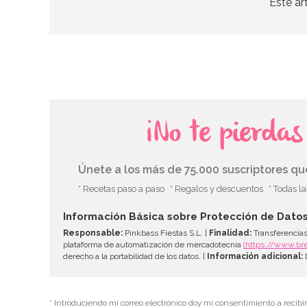
Este ar
¡No te pierda
Únete a los más de 75.000 suscriptores q
* Recetas paso a paso
* Regalos y descuentos
* Todas l
Información Básica sobre Protección de Dato
Responsable:
Pinkbass Fiestas S.L. |
Finalidad:
Transferencias
plataforma de automatización de mercadotecnia
(https://www.br
derecho a la portabilidad de los datos. |
Información adicional:
D
* Introduciendo mi correo electrónico doy mi consentimiento a recibi