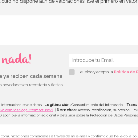
tículo no dispone aún de valoraciones. ¡Se el primero en valor
s nada!
He leído y acepto la
Política de 
ue ya reciben cada semana
as novedades en repostería y fiestas
s
 internacionales de datos |
Legitimación:
Consentimiento del interesado. |
Trans
evo.com/es/legal/termsofuse/)
. |
Derechos:
Acceso, rectificación, supresión, limi
isponible la información adicional y detallada sobre la Protección de Datos Persona
r comunicaciones comerciales a través de mi e-mail y confirmo que he leído la polí