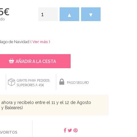
5
€
▲
▼
ido
rdago de Navidad
( Ver más )
AÑADIR A LA CESTA
GRATIS PARA PEDIDOS
PAGO SEGURO
SUPERIORES A 45€
ahora y recíbelo entre el 11 y el 12 de Agosto
s y Baleares)
FAVORITOS