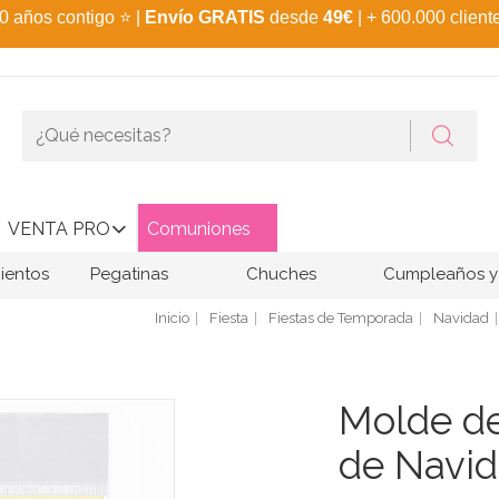
0 años contigo
⭐
|
Envío GRATIS
desde
49€
| + 600.000 client
VENTA PRO
Comuniones
ientos
Pegatinas
Chuches
Cumpleaños y 
Inicio
Fiesta
Fiestas de Temporada
Navidad
Molde de
de Navi