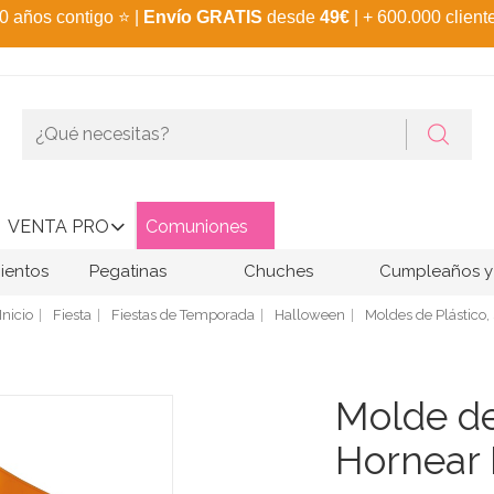
0 años contigo
⭐
|
Envío GRATIS
desde
49€
| + 600.000 client
VENTA PRO
Comuniones
ientos
Pegatinas
Chuches
Cumpleaños y 
Inicio
Fiesta
Fiestas de Temporada
Halloween
Moldes de Plástico, 
Molde de
Hornear