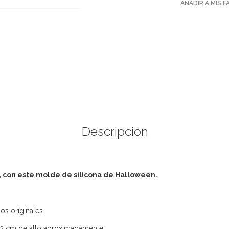
AÑADIR A MIS 
Descripción
., con este molde de silicona de Halloween.
s originales
 3 cm de alto aproximadamente.