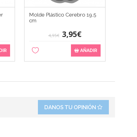
er
Molde Plástico Cerebro 19,5
Stand 
cm
Tartas 
3,95€
4,95€
DIR
AÑADIR
DANOS TU OPINIÓN