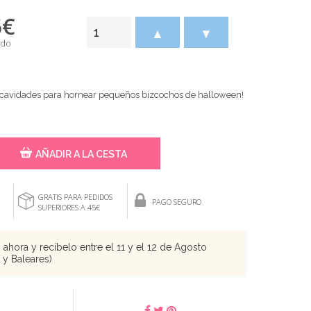
5
€
▲
▼
ido
6 cavidades para hornear pequeños bizcochos de halloween!
AÑADIR A LA CESTA
GRATIS PARA PEDIDOS
PAGO SEGURO
SUPERIORES A 45€
ahora y recíbelo entre el 11 y el 12 de Agosto
s y Baleares)