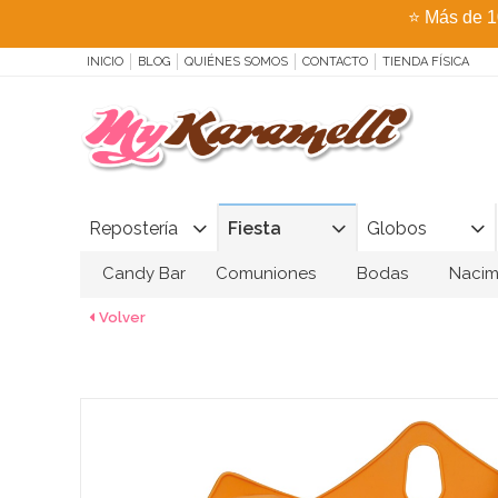
⭐
Más de 1
INICIO
BLOG
QUIÉNES SOMOS
CONTACTO
TIENDA FÍSICA
Repostería
Fiesta
Globos
Candy Bar
Comuniones
Bodas
Nacim
Volver