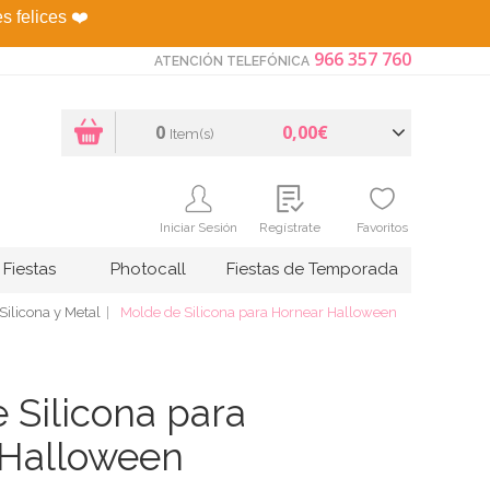
es felices
❤️
966 357 760
ATENCIÓN TELEFÓNICA
0
0,00€
Item(s)
Iniciar Sesión
Regístrate
Favoritos
Fiestas
Photocall
Fiestas de Temporada
Silicona y Metal
Molde de Silicona para Hornear Halloween
 Silicona para
 Halloween