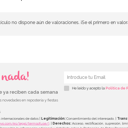
tículo no dispone aún de valoraciones. ¡Se el primero en valor
s nada!
He leído y acepto la
Política de 
ue ya reciben cada semana
as novedades en repostería y fiestas
s
 internacionales de datos |
Legitimación:
Consentimiento del interesado. |
Trans
evo.com/es/legal/termsofuse/)
. |
Derechos:
Acceso, rectificación, supresión, limi