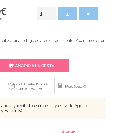
0
€
▲
▼
ido
 realizar una tortuga de aproximadamente 15 centímetros en
AÑADIR A LA CESTA
GRATIS PARA PEDIDOS
PAGO SEGURO
SUPERIORES A 45€
ahora y recíbelo entre el 11 y el 12 de Agosto
s y Baleares)