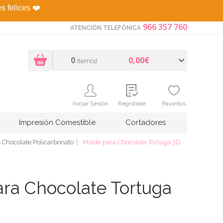
es felices
❤️
966 357 760
ATENCIÓN TELEFÓNICA
0
0,00€
Item(s)
Iniciar Sesión
Regístrate
Favoritos
Impresión Comestible
Cortadores
 Chocolate Policarbonato
Molde para Chocolate Tortuga 3D
ra Chocolate Tortuga