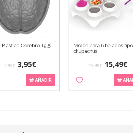
Plástico Cerebro 19,5
Molde para 6 helados tip
chupachus
3,95€
15,49€
4,95€
15,49€
AÑADIR
AÑA