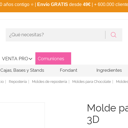
0 años contigo
⭐
|
Envío GRATIS
desde
49€
| + 600.000 client
VENTA PRO
Comuniones
Cajas, Bases y Stands
Fondant
Ingredientes
cio
Repostería
Moldes de repostería
Moldes para Chocolate
Moldes
Molde pa
3D