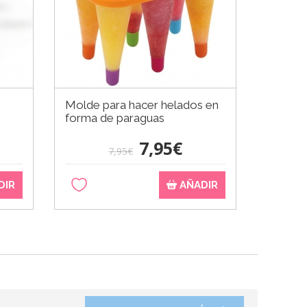
o
Molde para hacer helados en
Nordic
forma de paraguas
Pan
7,95€
7,95€
DIR
AÑADIR