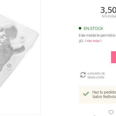
3,5
IVA inclu
EN STOCK
Este molde te permitirá
3D.
( Ver más )
GARANTÍA DE
DEVOLUCIÓN
Haz tu pedido 
(salvo festivo