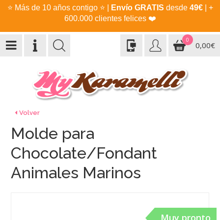
⭐
Más de 10 años contigo
⭐
|
Envío GRATIS
desde
49€
| +
600.000 clientes felices
❤️
0
0,00€
Volver
Molde para
Chocolate/Fondant
Animales Marinos
Muy pronto