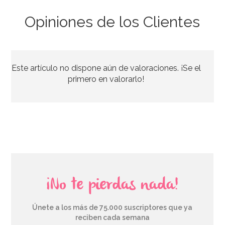
Opiniones de los Clientes
Marco para Photocall inflable 70 cm
Este artículo no dispone aún de valoraciones. ¡Se el
8,95€
primero en valorarlo!
AÑADIR
¡No te pierdas nada!
Únete a los más de 75.000 suscriptores que ya
reciben cada semana