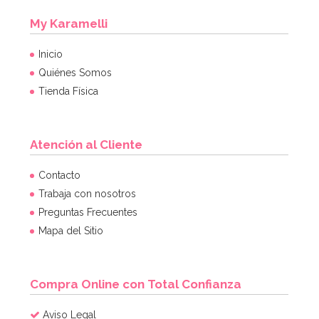
My Karamelli
Inicio
Quiénes Somos
Tienda Física
Atención al Cliente
Bombona de Helio para Globos Maxi
Contacto
Trabaja con nosotros
Preguntas Frecuentes
54,55€
64,95€
Mapa del Sitio
AÑADIR
Compra Online con Total Confianza
Aviso Legal