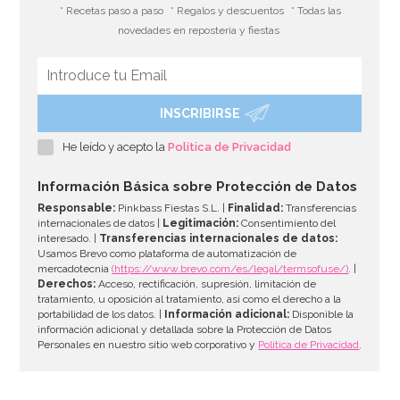
* Recetas paso a paso
* Regalos y descuentos
* Todas las
novedades en repostería y fiestas
INSCRIBIRSE
Botellita de leche tradicional 0,5 Lt
He leído y acepto la
Política de Privacidad
2,95€
Información Básica sobre Protección de Datos
Responsable:
Pinkbass Fiestas S.L. |
Finalidad:
Transferencias
internacionales de datos |
Legitimación:
Consentimiento del
interesado. |
Transferencias internacionales de datos:
AÑADIR
Usamos Brevo como plataforma de automatización de
mercadotecnia
(https://www.brevo.com/es/legal/termsofuse/)
. |
Derechos:
Acceso, rectificación, supresión, limitación de
tratamiento, u oposición al tratamiento, así como el derecho a la
portabilidad de los datos. |
Información adicional:
Disponible la
información adicional y detallada sobre la Protección de Datos
Personales en nuestro sitio web corporativo y
Política de Privacidad
.