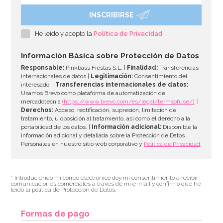
INSCRIBIRSE
Papel para Envolver Mantecados 100 unidades
He leído y acepto la
Política de Privacidad
2,95€
Información Básica sobre Protección de Datos
Responsable:
Pinkbass Fiestas S.L. |
Finalidad:
Transferencias
internacionales de datos |
Legitimación:
Consentimiento del
interesado. |
Transferencias internacionales de datos:
AÑADIR
Usamos Brevo como plataforma de automatización de
mercadotecnia
(https://www.brevo.com/es/legal/termsofuse/)
. |
Derechos:
Acceso, rectificación, supresión, limitación de
tratamiento, u oposición al tratamiento, así como el derecho a la
portabilidad de los datos. |
Información adicional:
Disponible la
información adicional y detallada sobre la Protección de Datos
Personales en nuestro sitio web corporativo y
Política de Privacidad
.
* Introduciendo mi correo electrónico doy mi consentimiento a recibir
comunicaciones comerciales a través de mi e-mail y confirmo que he
leído la política de Protección de Datos.
Formas de pago