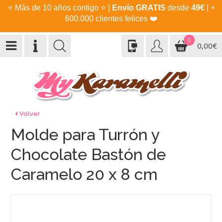
⭐
Más de 10 años contigo
⭐
|
Envío GRATIS
desde
49€
| +
600.000 clientes felices
❤️
0
0,00€
Volver
Molde para Turrón y
Chocolate Bastón de
Caramelo 20 x 8 cm