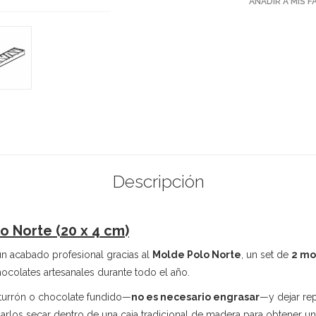
AÑADIR A MIS 
Descripción
o Norte (20 x 4 cm)
un acabado profesional gracias al
Molde Polo Norte
, un set de
2 mo
chocolates artesanales durante todo el año.
 turrón o chocolate fundido—
no es necesario engrasar
—y dejar re
rlos secar dentro de una caja tradicional de madera para obtener una