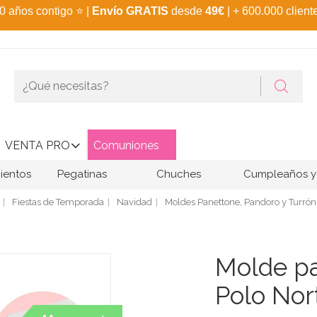
0 años contigo
⭐
|
Envío GRATIS
desde
49€
| + 600.000 client
VENTA PRO
Comuniones
ientos
Pegatinas
Chuches
Cumpleaños y 
Fiestas de Temporada
Navidad
Moldes Panettone, Pandoro y Turrón
Molde pa
Polo Nor