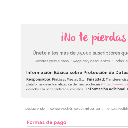
¡No te pierda
Únete a los más de 75.000 suscriptores q
* Recetas paso a paso
* Regalos y descuentos
* Todas l
Información Básica sobre Protección de Dato
Responsable:
Pinkbass Fiestas S.L. |
Finalidad:
Transferencias
plataforma de automatización de mercadotecnia
(https://www.br
derecho a la portabilidad de los datos. |
Información adicional:
D
* Introduciendo mi correo electrónico doy mi consentimiento a recibi
Formas de pago