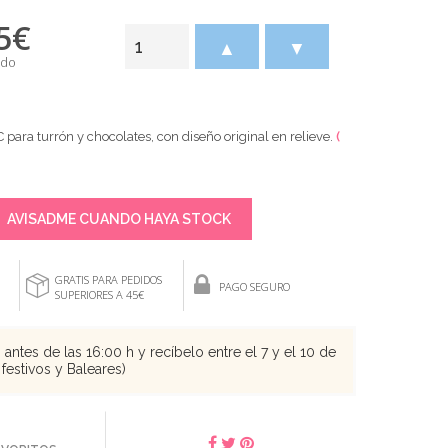
5
€
▲
▼
ido
para turrón y chocolates, con diseño original en relieve.
(
AVISADME CUANDO HAYA STOCK
GRATIS PARA PEDIDOS
PAGO SEGURO
SUPERIORES A 45€
antes de las 16:00 h y recíbelo entre el 7 y el 10 de
festivos y Baleares)