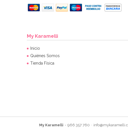
My Karamelli
Inicio
Quiénes Somos
Tienda Física
My Karamelli
966 357 760
info@mykaramelli.