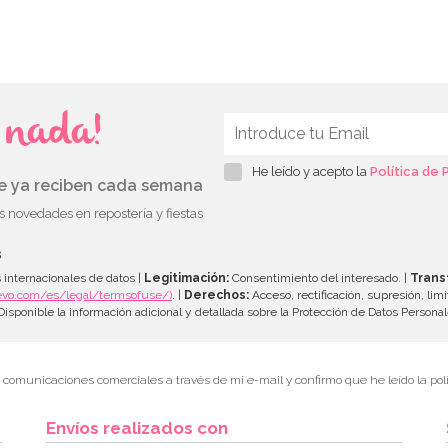
s nada!
He leído y acepto la
Política de 
ue ya reciben cada semana
as novedades en repostería y fiestas
s
 internacionales de datos |
Legitimación:
Consentimiento del interesado. |
Trans
evo.com/es/legal/termsofuse/)
. |
Derechos:
Acceso, rectificación, supresión, limi
isponible la información adicional y detallada sobre la Protección de Datos Persona
r comunicaciones comerciales a través de mi e-mail y confirmo que he leído la polí
Envíos realizados con