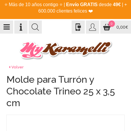
⭐
Más de 10 años contigo
⭐
|
Envío GRATIS
desde
49€
| +
600.000 clientes felices
❤️
0
0,00€
Volver
Molde para Turrón y
Chocolate Trineo 25 x 3,5
cm