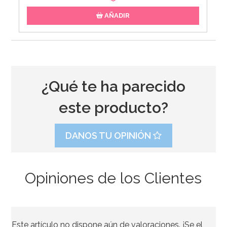
AÑADIR
¿Qué te ha parecido
este producto?
DANOS TU OPINIÓN
Opiniones de los Clientes
Papel para Envolver Mantecados 100 unidades
Este artículo no dispone aún de valoraciones. ¡Se el
2,95€