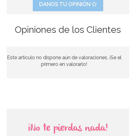
DANOS TU OPINIÓN
Opiniones de los Clientes
Aroma en Pasta Sabor Fresa - FunCakes
Este artículo no dispone aún de valoraciones. ¡Se el
5,95€
primero en valorarlo!
AÑADIR
¡No te pierdas nada!