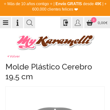
⭐
Más de 10 años contigo
⭐
|
Envío GRATIS
desde
49€
| +
600.000 clientes felices
❤️
0
0,00€
Volver
Molde Plástico Cerebro
19,5 cm