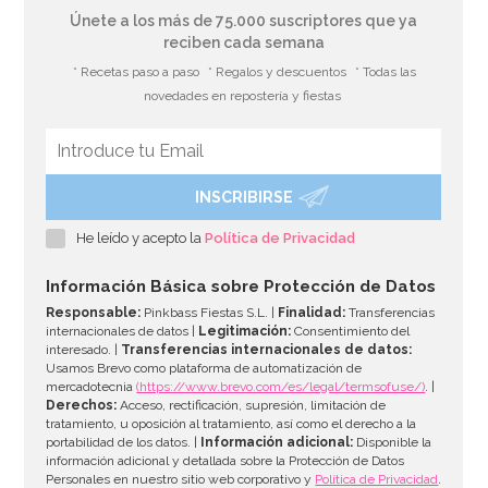
Únete a los más de 75.000 suscriptores que ya
reciben cada semana
* Recetas paso a paso
* Regalos y descuentos
* Todas las
novedades en repostería y fiestas
INSCRIBIRSE
Colorante para Chocolate Rojo 35 gr - Sugarflair
He leído y acepto la
Política de Privacidad
6,95€
Información Básica sobre Protección de Datos
Responsable:
Pinkbass Fiestas S.L. |
Finalidad:
Transferencias
internacionales de datos |
Legitimación:
Consentimiento del
interesado. |
Transferencias internacionales de datos:
AÑADIR
Usamos Brevo como plataforma de automatización de
mercadotecnia
(https://www.brevo.com/es/legal/termsofuse/)
. |
Derechos:
Acceso, rectificación, supresión, limitación de
tratamiento, u oposición al tratamiento, así como el derecho a la
portabilidad de los datos. |
Información adicional:
Disponible la
información adicional y detallada sobre la Protección de Datos
Personales en nuestro sitio web corporativo y
Política de Privacidad
.