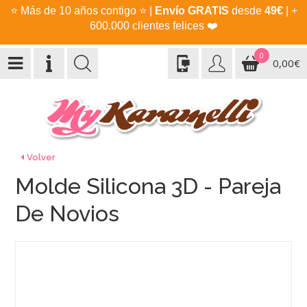
⭐
Más de 10 años contigo
⭐
|
Envío GRATIS
desde
49€
| +
600.000 clientes felices
❤️
0
0,00€
Volver
Molde Silicona 3D - Pareja
De Novios