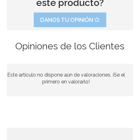
este producto?
DANOS TU OPINIÓN
Opiniones de los Clientes
Stand con Ondas Rosa para Tartas 27,5 cm
Este artículo no dispone aún de valoraciones. ¡Se el
33,39€
37,95€
primero en valorarlo!
AÑADIR