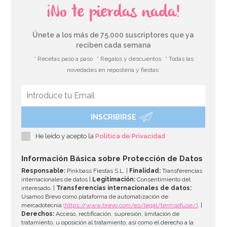
¡No te pierdas nada!
Únete a los más de 75.000 suscriptores que ya
reciben cada semana
* Recetas paso a paso
* Regalos y descuentos
* Todas las
novedades en repostería y fiestas
INSCRIBIRSE
Marco para Photocall inflable 70 cm
He leído y acepto la
Política de Privacidad
8,95€
Información Básica sobre Protección de Datos
Responsable:
Pinkbass Fiestas S.L. |
Finalidad:
Transferencias
internacionales de datos |
Legitimación:
Consentimiento del
interesado. |
Transferencias internacionales de datos:
AÑADIR
Usamos Brevo como plataforma de automatización de
mercadotecnia
(https://www.brevo.com/es/legal/termsofuse/)
. |
Derechos:
Acceso, rectificación, supresión, limitación de
tratamiento, u oposición al tratamiento, así como el derecho a la