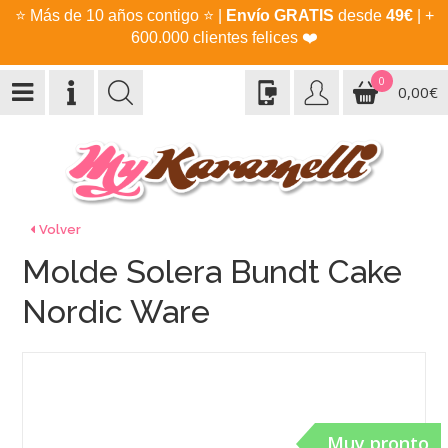
⭐
Más de 10 años contigo
⭐
|
Envío GRATIS
desde
49€
| +
600.000 clientes felices
❤️
0
0,00€
Volver
Molde Solera Bundt Cake
Nordic Ware
Muy pronto