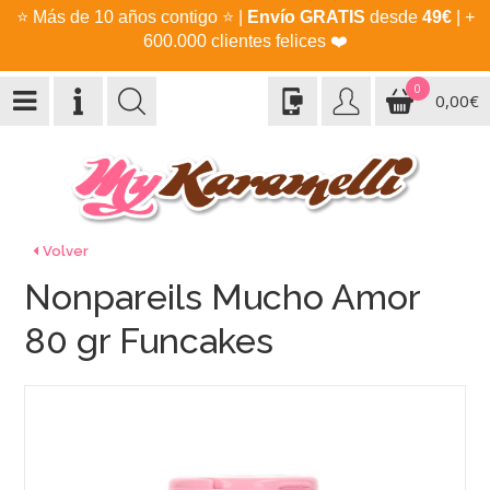
⭐
Más de 10 años contigo
⭐
|
Envío GRATIS
desde
49€
| +
600.000 clientes felices
❤️
0
0,00€
Volver
Nonpareils Mucho Amor
80 gr Funcakes