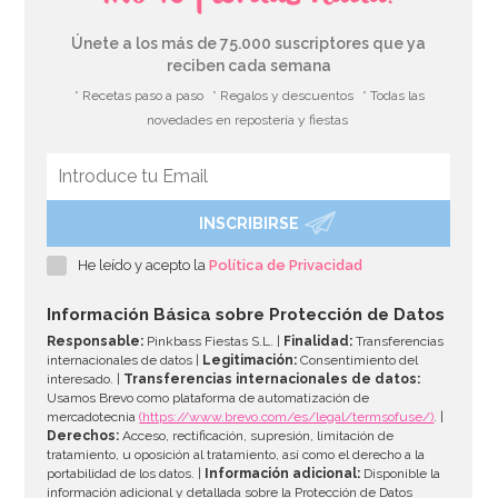
Únete a los más de 75.000 suscriptores que ya
reciben cada semana
* Recetas paso a paso
* Regalos y descuentos
* Todas las
novedades en repostería y fiestas
INSCRIBIRSE
Marco para Photocall inflable 70 cm
He leído y acepto la
Política de Privacidad
8,95€
Información Básica sobre Protección de Datos
Responsable:
Pinkbass Fiestas S.L. |
Finalidad:
Transferencias
internacionales de datos |
Legitimación:
Consentimiento del
interesado. |
Transferencias internacionales de datos:
AÑADIR
Usamos Brevo como plataforma de automatización de
mercadotecnia
(https://www.brevo.com/es/legal/termsofuse/)
. |
Derechos:
Acceso, rectificación, supresión, limitación de
tratamiento, u oposición al tratamiento, así como el derecho a la
portabilidad de los datos. |
Información adicional:
Disponible la
información adicional y detallada sobre la Protección de Datos