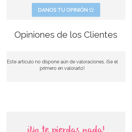
DANOS TU OPINIÓN
Opiniones de los Clientes
Stand con Ondas Rosa para Tartas 27,5 cm
Este artículo no dispone aún de valoraciones. ¡Se el
33,39€
37,95€
primero en valorarlo!
AÑADIR
¡No te pierdas nada!