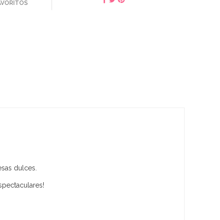
FAVORITOS
esas dulces.
spectaculares!