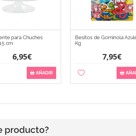
iente para Chuches
Besitos de Gominola Azul
15 cm
Kg
6,95€
7,95€
AÑADIR
AÑA
e producto?