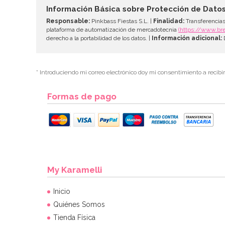
Información Básica sobre Protección de Dato
Responsable:
Pinkbass Fiestas S.L. |
Finalidad:
Transferencias
plataforma de automatización de mercadotecnia
(https://www.br
derecho a la portabilidad de los datos. |
Información adicional:
D
* Introduciendo mi correo electrónico doy mi consentimiento a recibi
Formas de pago
My Karamelli
Inicio
Quiénes Somos
Tienda Física