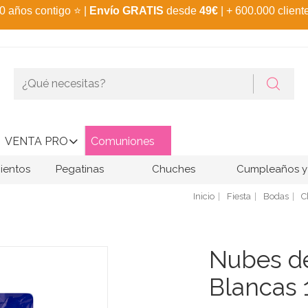
0 años contigo
⭐
|
Envío GRATIS
desde
49€
| + 600.000 client
VENTA PRO
Comuniones
ientos
Pegatinas
Chuches
Cumpleaños y 
Inicio
Fiesta
Bodas
C
Nubes de
Blancas 