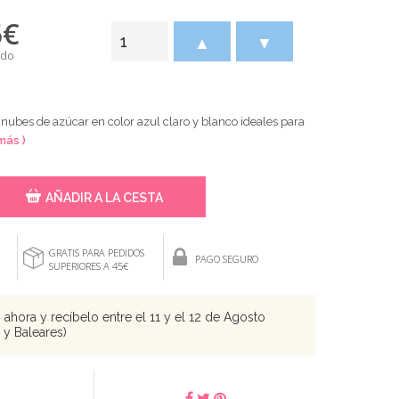
5
€
▲
▼
ido
 nubes de azúcar en color azul claro y blanco ideales para
más )
AÑADIR A LA CESTA
GRATIS PARA PEDIDOS
PAGO SEGURO
SUPERIORES A 45€
ahora y recíbelo entre el 11 y el 12 de Agosto
s y Baleares)