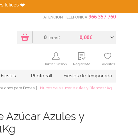
es felices
❤️
966 357 760
ATENCIÓN TELEFÓNICA
0
0,00€
Item(s)
Iniciar Sesión
Regístrate
Favoritos
Fiestas
Photocall
Fiestas de Temporada
huches para Bodas
Nubes de Azúcar Azules y Blancas 1Kg
 Azúcar Azules y
1Kg