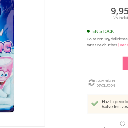
9,9
IVA inclu
EN STOCK
Bolsa con 125 deliciosas
tartas de chuches
( Ver 
GARANTÍA DE
DEVOLUCIÓN
Haz tu pedido 
(salvo festivo