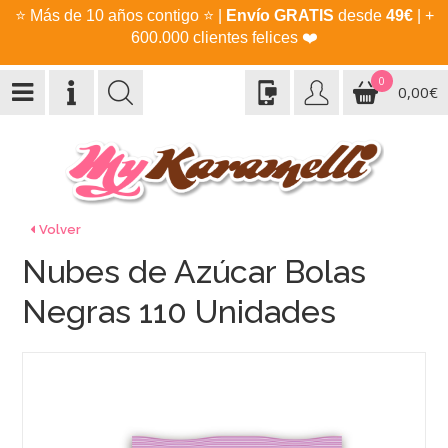
⭐
Más de 10 años contigo
⭐
|
Envío GRATIS
desde
49€
| +
600.000 clientes felices
❤️
0
0,00€
Volver
Nubes de Azúcar Bolas
Negras 110 Unidades