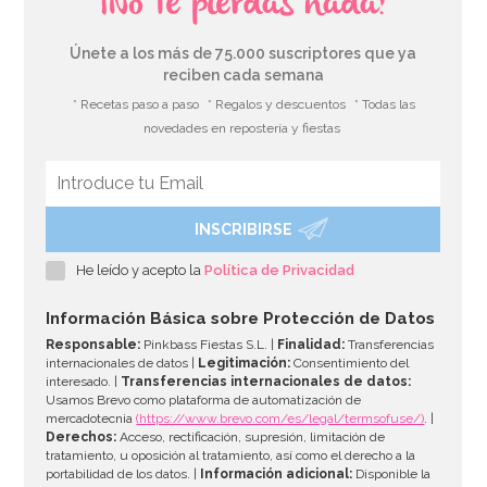
¡No te pierdas nada!
Únete a los más de 75.000 suscriptores que ya
reciben cada semana
* Recetas paso a paso
* Regalos y descuentos
* Todas las
novedades en repostería y fiestas
INSCRIBIRSE
Aros de Azúcar Fresa Pica 1 Kilo - Fini
He leído y acepto la
Política de Privacidad
7,95€
Información Básica sobre Protección de Datos
Responsable:
Pinkbass Fiestas S.L. |
Finalidad:
Transferencias
internacionales de datos |
Legitimación:
Consentimiento del
interesado. |
Transferencias internacionales de datos:
AÑADIR
Usamos Brevo como plataforma de automatización de
mercadotecnia
(https://www.brevo.com/es/legal/termsofuse/)
. |
Derechos:
Acceso, rectificación, supresión, limitación de
tratamiento, u oposición al tratamiento, así como el derecho a la
portabilidad de los datos. |
Información adicional:
Disponible la