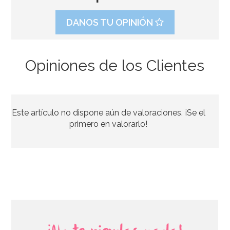
DANOS TU OPINIÓN
Opiniones de los Clientes
Nubes de Azúcar Fresones Rojos 1 Kg
Este artículo no dispone aún de valoraciones. ¡Se el
11,50€
primero en valorarlo!
AÑADIR